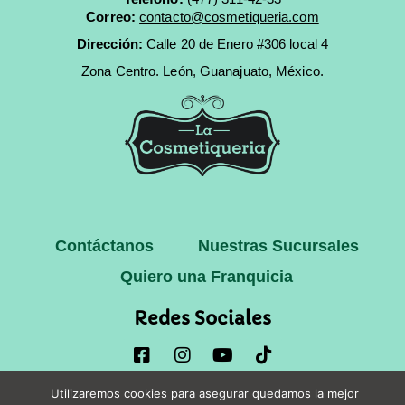
Correo:
contacto@cosmetiqueria.com
Dirección:
Calle 20 de Enero #306 local 4
Zona Centro.
León, Guanajuato, México.
Contáctanos
Nuestras Sucursales
Quiero una Franquicia
Redes Sociales
Utilizaremos cookies para asegurar quedamos la mejor
Copyright © 2025 La Cosmetiqueria