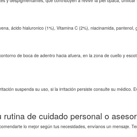
s y despigmentantes, que contribuyen a revivir la piel opaca, unificar e
ena, ácido hialuronico (1%), Vitamina C (2%), niacinamida, pantenol, gl
y contorno de boca de adentro hacia afuera, en la zona de cuello y esco
itación suspenda su uso, si la irritación persiste consulte su médico. E
 rutina de cuidado personal o asesor
ecomendarte lo mejor según tus necesidades, envíanos un mensaje. Tene