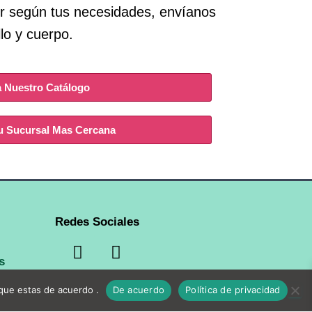
or según tus necesidades, envíanos
lo y cuerpo.
a Nuestro Catálogo
u Sucursal Mas Cercana
Redes Sociales
s
 que estas de acuerdo .
De acuerdo
Política de privacidad
ia