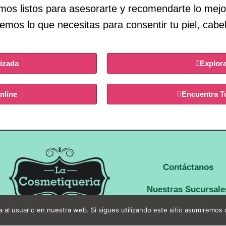
mos listos para asesorarte y recomendarte lo mej
mos lo que necesitas para consentir tu piel, cabel
lizada
Explor
nline
Encuentra T
Contáctanos
Nuestras Sucursale
 al usuario en nuestra web. Si sigues utilizando este sitio asumiremos
Quiero una Franquic