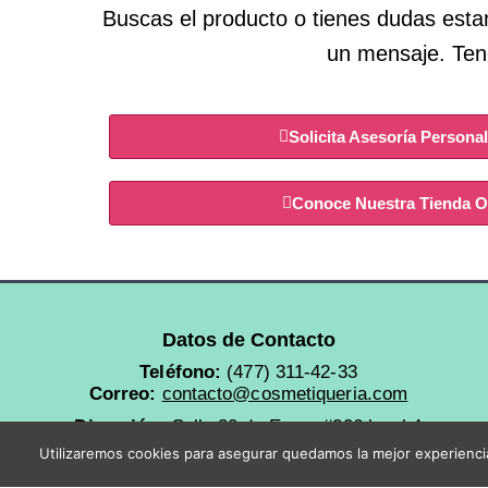
Buscas el producto o tienes dudas esta
un mensaje. Tene
Solicita Asesoría Persona
Conoce Nuestra Tienda O
Datos de Contacto
Teléfono:
(477) 311-42-33
Correo:
contacto@cosmetiqueria.com
Dirección:
Calle 20 de Enero #306 local 4
Utilizaremos cookies para asegurar quedamos la mejor experiencia
Zona Centro.
León, Guanajuato, México.