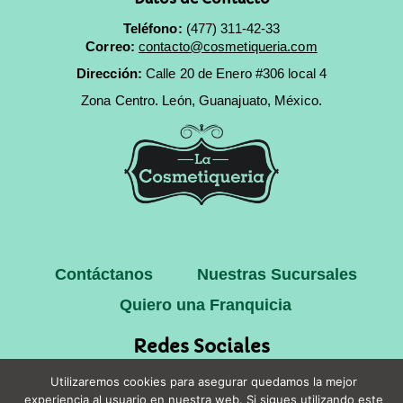
Teléfono:
(477) 311-42-33
Correo:
contacto@cosmetiqueria.com
Dirección:
Calle 20 de Enero #306 local 4
Zona Centro.
León, Guanajuato, México.
Contáctanos
Nuestras Sucursales
Quiero una Franquicia
Redes Sociales
Utilizaremos cookies para asegurar quedamos la mejor
experiencia al usuario en nuestra web. Si sigues utilizando este