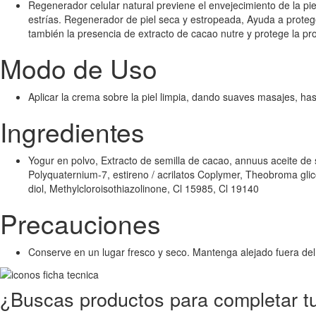
Regenerador celular natural previene el envejecimiento de la pie
estrías. Regenerador de piel seca y estropeada, Ayuda a proteger l
también la presencia de extracto de cacao nutre y protege la pro
Modo de Uso
Aplicar la crema sobre la piel limpia, dando suaves masajes, ha
Ingredientes
Yogur en polvo, Extracto de semilla de cacao, annuus aceite de
Polyquaternium-7, estireno / acrilatos Coplymer, Theobroma glico
diol, Methylcloroisothiazolinone, Cl 15985, Cl 19140
Precauciones
Conserve en un lugar fresco y seco. Mantenga alejado fuera del 
¿Buscas productos para completar tu