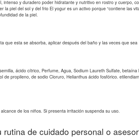
l, intenso y duradero poder hidratante y nutritivo en rostro y cuerpo,
a piel del sol y del frio El yogur es un activo porque “contiene las vita
fundidad de la piel.
sta que esta se absorba, aplicar después del baño y las veces que sea
 semilla, ácido cítrico, Perfume, Agua, Sodium Laureth Sulfate, betaí
l de propileno, de sodio Cloruro, Helianthus ácido fosfórico. etilendia
alcance de los niños. Si presenta irritación suspenda su uso.
 rutina de cuidado personal o asesor