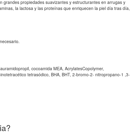
 con grandes propiedades suavizantes y estructurantes en arrugas y
minas, la lactosa y las proteínas que enriquecen la piel día tras día,
 necesario.
na lauramidopropil, cocoamida MEA, AcrylatesCopolymer,
minotetracético tetrasódico, BHA, BHT, 2-bromo-2- nitropropano-1 ,3-
ia?