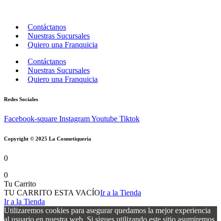
Contáctanos
Nuestras Sucursales
Quiero una Franquicia
Contáctanos
Nuestras Sucursales
Quiero una Franquicia
Redes Sociales
Facebook-square
Instagram
Youtube
Tiktok
Copyright © 2025 La Cosmetiqueria
0
0
Tu Carrito
TU CARRITO ESTA VACÍO
Ir a la Tienda
Ir a la Tienda
Utilizaremos cookies para asegurar quedamos la mejor experiencia
al usuario en nuestra web. Si sigues utilizando este sitio asumiremos