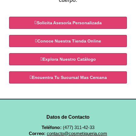
cuerpo.
Solicita Asesoría Personalizada
Conoce Nuestra Tienda Online
Explora Nuestro Catálogo
Encuentra Tu Sucursal Mas Cercana
Datos de Contacto
Teléfono:
(477) 311-42-33
Correo:
contacto@cosmetiqueria.com